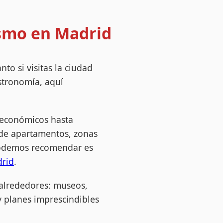
ismo en Madrid
to si visitas la ciudad
astronomía, aquí
 económicos hasta
 de apartamentos, zonas
 podemos recomendar es
drid
.
alrededores: museos,
y planes imprescindibles